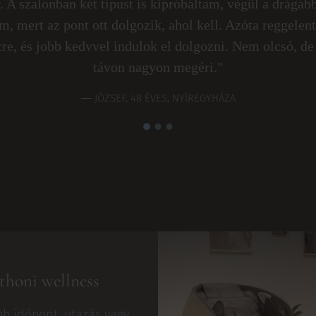
. A szalonban két típust is kipróbáltam, végül a drágáb
m, mert az pont ott dolgozik, ahol kell. Azóta reggelen
cre, és jobb kedvvel indulok el dolgozni. Nem olcsó, de
távon nagyon megéri."
— JÓZSEF, 48 ÉVES, NYÍREGYHÁZA
thoni wellness
bb időpont, utazás vagy