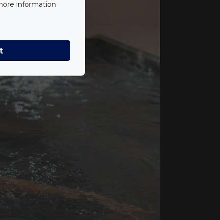
 more information
t