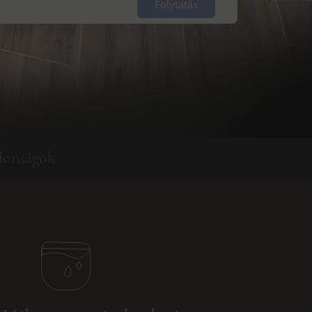
Folytatás
donságok