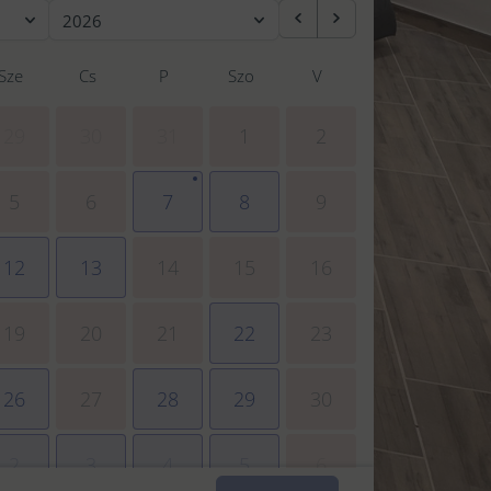
2026
Sze
Cs
P
Szo
V
29
30
31
1
2
5
6
7
8
9
12
13
14
15
16
19
20
21
22
23
26
27
28
29
30
2
3
4
5
6