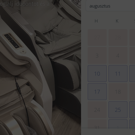
oglalj időpontot és a
augusztus
H
K
27
28
3
4
10
11
17
18
24
25
31
1