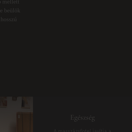
b mellett
te beülök
 hosszú
Egészség
A masszázsfotel javítja a