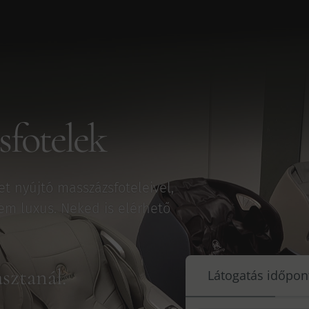
fotelek
t nyújtó masszázsfoteleivel,
em luxus. Neked is elérhető
sztanál.
Látogatás időpon