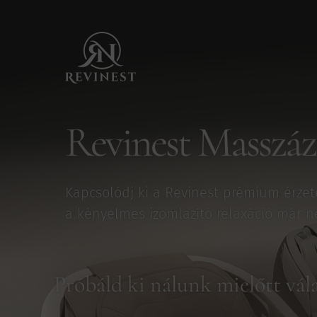
Revinest
Masszázs
Kapcsolódj ki a Revinest prémium érzete
a kényelmes izomlazító relaxáció már n
Próbáld ki nálunk mielőtt vála