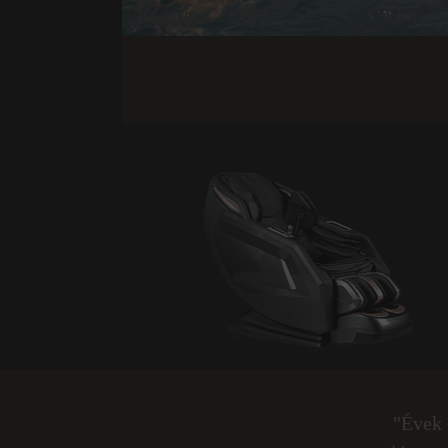
"Évek 