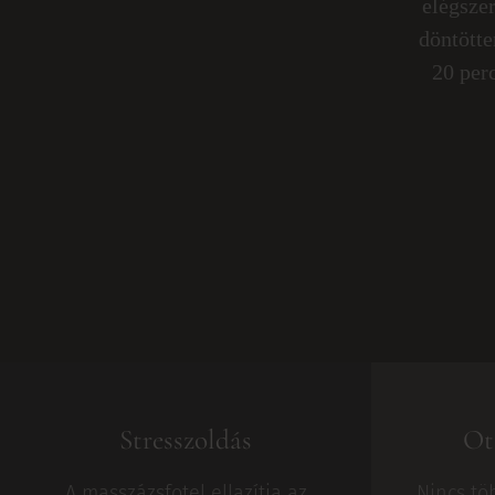
elégszer
döntötte
20 per
Stresszoldás
Ot
A masszázsfotel ellazítja az
Nincs tö