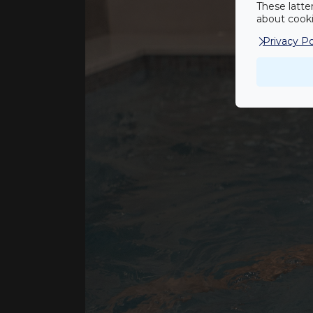
These latte
about cookie
Privacy Po