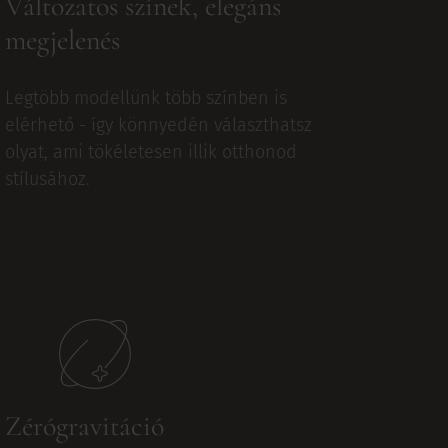
Változatos színek, elegáns
megjelenés
Legtöbb modellünk több színben is
elérhető - így könnyedén választhatsz
olyat, ami tökéletesen illik otthonod
stílusához.
Zérógravitáció