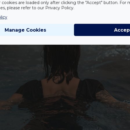
r cookies are loaded only after clicking the "Accept" button. For
s, please refer to our Privacy Policy.
licy
Manage Cookies
Accep